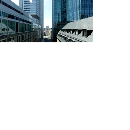
Sichern Sie sich
jetzt eine
kostenlose und
unverbindliche
Erstberatung
Anfragen