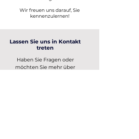
Wir freuen uns darauf, Sie
kennenzulernen!
Lassen Sie uns in Kontakt
treten
Haben Sie Fragen oder
möchten Sie mehr über
unsere Schulungsprogramme
erfahren? Kontaktieren Sie uns
und erfahren Sie, wie wir Ihrem
Unternehmen helfen können.
Email
info@shundpartner.co
m