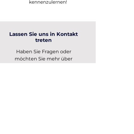
kennenzulernen!
Lassen Sie uns in Kontakt
treten
Haben Sie Fragen oder
möchten Sie mehr über
unsere Schulungsprogramme
erfahren? Kontaktieren Sie uns
und erfahren Sie, wie wir Ihrem
Unternehmen helfen können.
Email
info@shundpartner.co
m